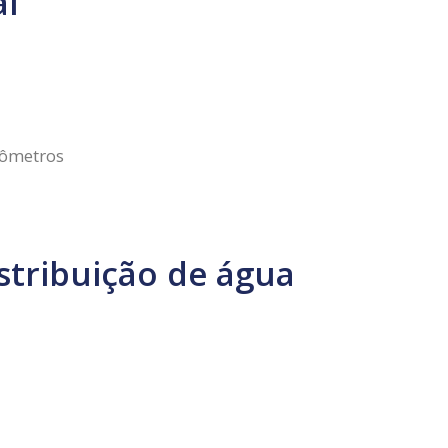
al
rômetros
stribuição de água